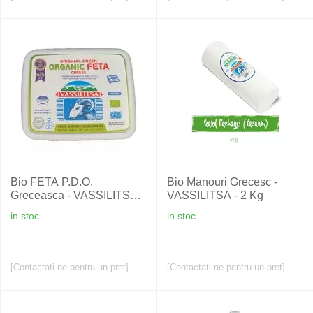
Bio FETA P.D.O.
Bio Manouri Grecesc -
Greceasca - VASSILITSA -
VASSILITSA - 2 Kg
400 gr
in stoc
in stoc
[Contactati-ne pentru un pret]
[Contactati-ne pentru un pret]