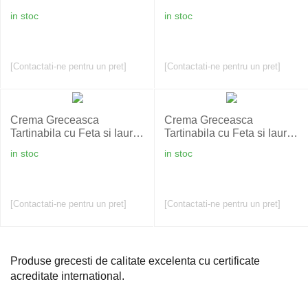
1,85 Kg
250 gr
in stoc
in stoc
[Contactati-ne pentru un pret]
[Contactati-ne pentru un pret]
Crema Greceasca
Crema Greceasca
Tartinabila cu Feta si Iaurt -
Tartinabila cu Feta si Iaurt -
ALPHA GEFSI - 200 gr
ALPHA GEFSI - 450 gr
in stoc
in stoc
[Contactati-ne pentru un pret]
[Contactati-ne pentru un pret]
Produse grecesti de calitate excelenta cu certificate
acreditate international.