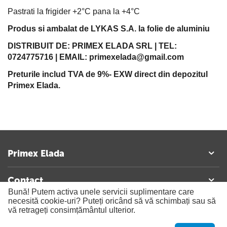
Pastrati la frigider +2°C pana la +4°C
Produs si ambalat de LYKAS S.A. la folie de aluminiu
DISTRIBUIT DE: PRIMEX ELADA SRL | TEL:
0724775716 | EMAIL: primexelada@gmail.com
Preturile includ TVA de 9%- EXW direct din depozitul
Primex Elada.
Primex Elada
Contact
Bună! Putem activa unele servicii suplimentare care
necesită cookie-uri? Puteți oricând să vă schimbați sau să
vă retrageți consimțământul ulterior.
© 2023 - 2026 Primexelada. Realizat si configurat
netSEO