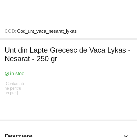
COD:
Cod_unt_vaca_nesarat_lykas
Unt din Lapte Grecesc de Vaca Lykas -
Nesarat - 250 gr
in stoc
[Contactati-
ne pentru
un pret]
Descriere