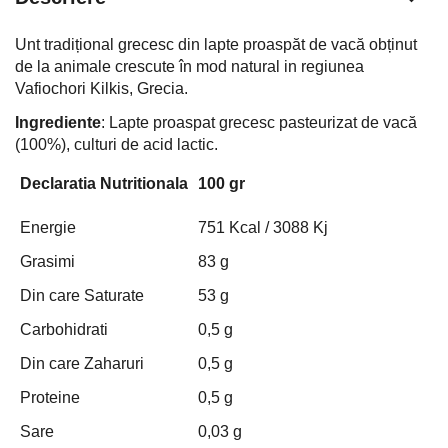
Unt tradițional grecesc din lapte proaspăt de vacă obținut
de la animale crescute în mod natural in regiunea
Vafiochori Kilkis, Grecia.
Ingrediente
: Lapte proaspat grecesc pasteurizat
de vacă
(100%), culturi de acid lactic.
Declaratia Nutritionala
100 gr
Energie
751 Kcal / 3088 Kj
Grasimi
83 g
Din care Saturate
53 g
Carbohidrati
0,5 g
Din care Zaharuri
0,5 g
Proteine
0,5 g
Sare
0,03 g