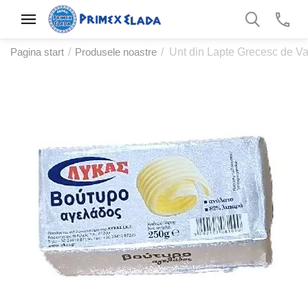
Pagina start
/
Produsele noastre
/
Unt din Lapte Grecesc de Va